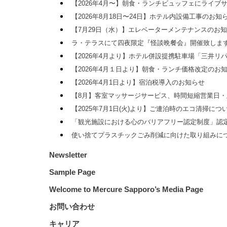
【2026年4月〜】朝食・ランチビュッフェにライブ
【2026年8月18日〜24日】ホテル内設備工事のお知
【7月29日（水）】エレベーターメンテナンスのお
ラ・テラスにて四夜限定『怪談晩餐会』開催致しま
【2026年4月より】ホテル併設提携駐車場「三井リ
【2026年4月１日より】朝食・ランチ価格改定のお
【2026年4月1日より】宿泊税導入のお知らせ
【8月】客室マッサージサービス、時間短縮営業日
【2025年7月1日(火)より】ご連泊時のエコ清掃に
「観光施設における心のバリアフリー認定制度」認
使い捨てプラスチックごみ削減に向けた取り組みに
Newsletter
Sample Page
Welcome to Mercure Sapporo’s Media Page
お問い合わせ
キャリア