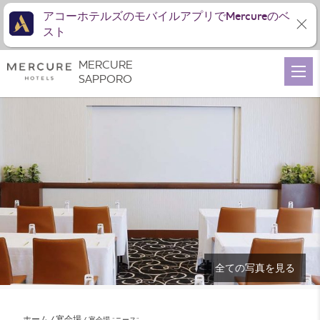
アコーホテルズのモバイルアプリでMercureのベ
スト
MERCURE
SAPPORO
全ての写真を見る
ホーム
宴会場
宴会場 “ニース”