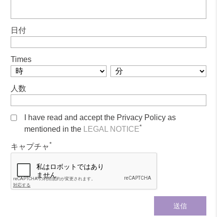
日付
Times
人数
I have read and accept the Privacy Policy as
*
mentioned in the
LEGAL NOTICE
*
キャプチャ